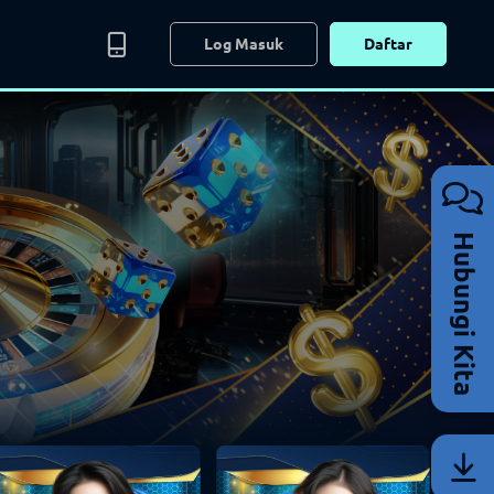
Log Masuk
Daftar
Hubungi Kita